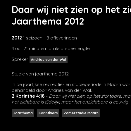
Daar wij niet zien op het zic
Jaarthema 2012
2012
1 seizoen - 8 afleveringen
4 uur 21 minuten totale afspeellengte
Spreker
Andries van der Wal
Studie van jaarthema 2012
In de jaarlijkse recreatie- en studieperiode in Maarn wo
behandeld door Andries van der Wal.
2 Korinthe 4:18
-
Daar wij niet zien op het zichtbare, m
het zichtbare is tijdelijk, maar het onzichtbare is eeuwig
Jaarthema
Korinthiers
Zomerstudie Maarn