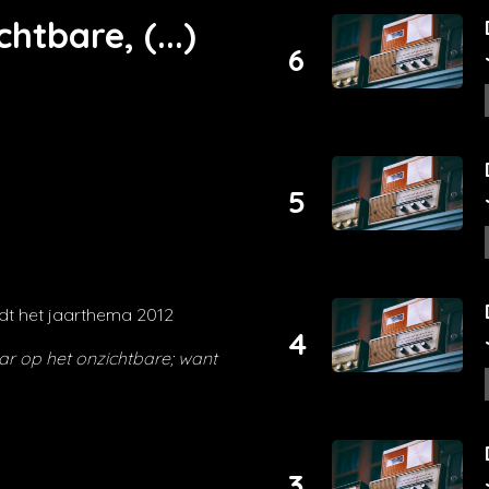
htbare, (...)
6
5
rdt het jaarthema 2012
4
aar op het onzichtbare; want
3