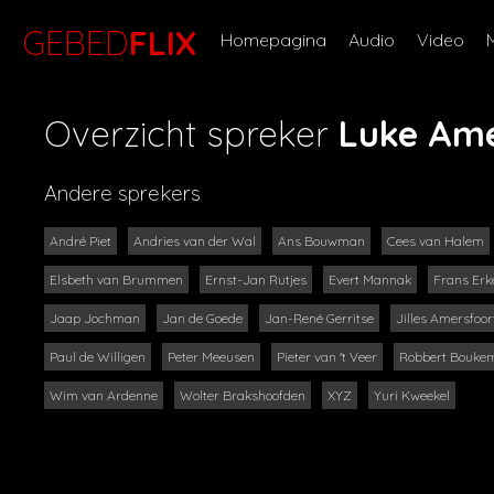
GEBED
FLIX
Homepagina
Audio
Video
Overzicht spreker
Luke Ame
Andere sprekers
André Piet
Andries van der Wal
Ans Bouwman
Cees van Halem
Elsbeth van Brummen
Ernst-Jan Rutjes
Evert Mannak
Frans Erke
Jaap Jochman
Jan de Goede
Jan-René Gerritse
Jilles Amersfoor
Paul de Willigen
Peter Meeusen
Pieter van 't Veer
Robbert Bouke
Wim van Ardenne
Wolter Brakshoofden
XYZ
Yuri Kweekel