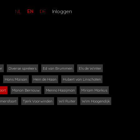
NL
EN
DE
Inloggen
er
Diverse sprekers
Ed van Brummen
Els de Winter
Hans Maisan
Hein de Haan
Hubert van Linschoten
oort
Manon Bernouw
Menno Haaijman
Miriam Markus
Amersfoort
Tjerk Voorwinden
Wil Ruiter
Wim Hoogendijk