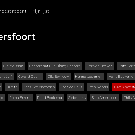
Meest recent
Mijn lijst
rsfoort
Cis Maissan
Concordant Publishing Concern
Cor van Hoeven
Date Gort
ns (Jr.)
Gerard Oudijn
Gijs Bernouw
Hanna Jochman
Hans Boukema
t
Judith
Kees Brakshoofden
Leen de Geus
Leen Nobels
Luke Amersf
ma
Romy Erkens
Ruud Boukema
Siebe Lans
Sigo Amersfoort
Thijs 