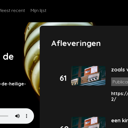
Meest recent
Mijn lijst
Afleveringen
n de
zoals 
61
Publica
-de-heilige-
https:/
2/
een ki