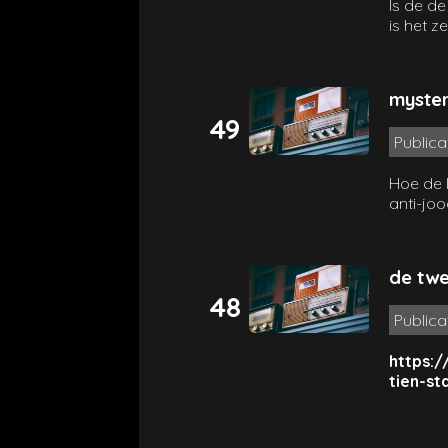
Is de d
is het z
verstaa
myster
49
Publica
Hoe de 
anti-joo
de twe
48
Publica
https:/
tien-st