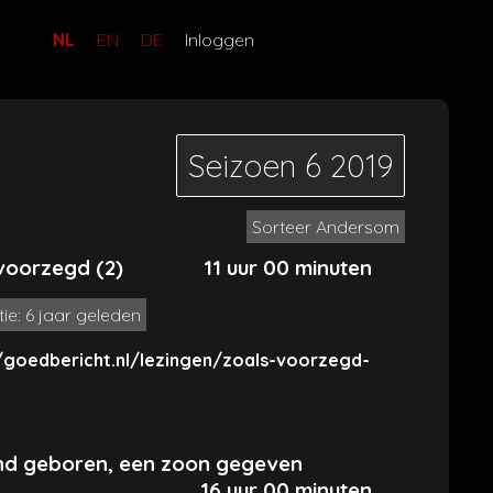
NL
EN
DE
Inloggen
Seizoen 6
2019
Sorteer Andersom
voorzegd (2)
11 uur 00 minuten
tie: 6 jaar geleden
/goedbericht.nl/lezingen/zoals-voorzegd-
nd geboren, een zoon gegeven
16 uur 00 minuten