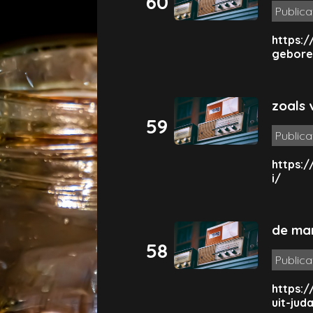
60
Publica
https:/
gebore
zoals 
59
Publica
https:/
i/
de man
58
Publica
https:
uit-jud