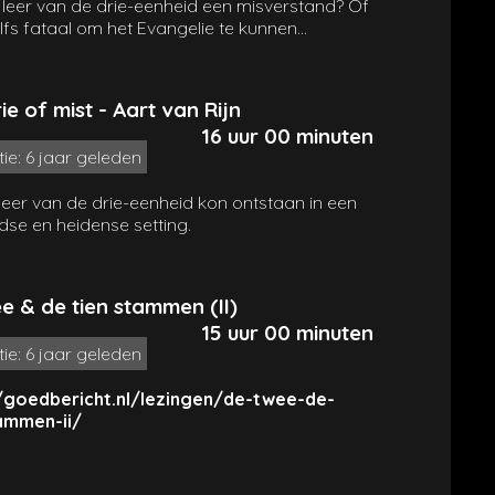
e leer van de drie-eenheid een misverstand? Of
elfs fataal om het Evangelie te kunnen
n?
ie of mist - Aart van Rijn
16 uur 00 minuten
tie: 6 jaar geleden
leer van de drie-eenheid kon ontstaan in een
dse en heidense setting.
e & de tien stammen (II)
15 uur 00 minuten
tie: 6 jaar geleden
/goedbericht.nl/lezingen/de-twee-de-
ammen-ii/