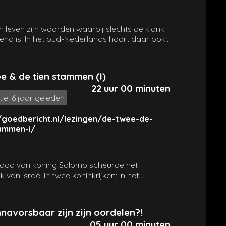
n leven zijn woorden waarbij slechts de klank
lend is. In het oud-Nederlands hoort daar ook
woord ‘lieven’ bij (=liefde). Die verwantschap
zeggend. Want zodra je God als GOD leert
en loven,
leef
je ook werkelijk. Alles krijgt
e & de tien stammen (I)
 waarde, niets is voor niets. Elk ding en alles
22 uur 00 minuten
ts vindt, krijgt zin en doel. Omdat Hij de GOD
tie: 6 jaar geleden
lles een
plaats geeft
. En (hoe kan het ook
… GOD is liefde!
/goedbericht.nl/lezingen/de-twee-de-
tammen-i/
ood van koning Salomo scheurde het
jk van Israël in twee koninkrijken: in het
jke twee-stammenrijk van Juda en het
jke tien-stammenrijk van Israël. Het tien-
ijk eindigde ten slotte in de Assyrische
navorsbaar zijn zijn oordelen?!
schap en ongeveer anderhalve eeuw later
05 uur 00 minuten
e ook het twee-stammenrijk in de