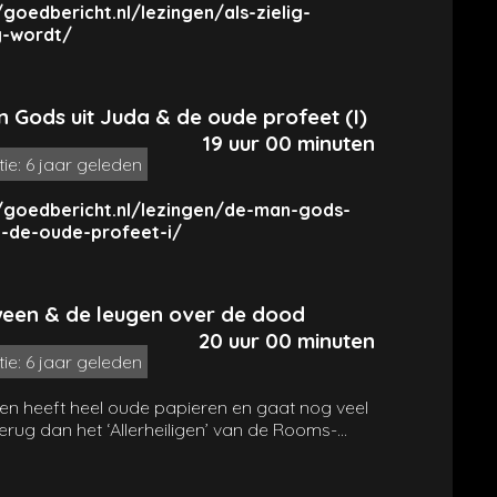
/goedbericht.nl/lezingen/als-zielig-
g-wordt/
 Gods uit Juda & de oude profeet (I)
19 uur 00 minuten
tie: 6 jaar geleden
//goedbericht.nl/lezingen/de-man-gods-
a-de-oude-profeet-i/
een & de leugen over de dood
20 uur 00 minuten
tie: 6 jaar geleden
en heeft heel oude papieren en gaat nog veel
erug dan het ‘Allerheiligen’ van de Rooms-
eke kerk. De rode draad vanouds is de
t voor de geesten van gestorvenen. Het
le concept in elke religie is dat de doden niet