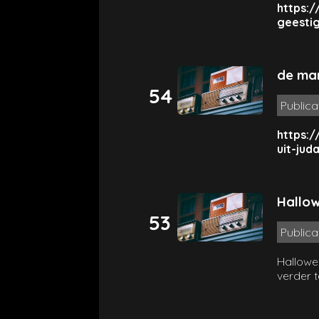
https:/
geesti
de man
54
Publica
https:
uit-jud
Hallow
53
Publica
Hallowe
verder t
Katholi
aandach
universe