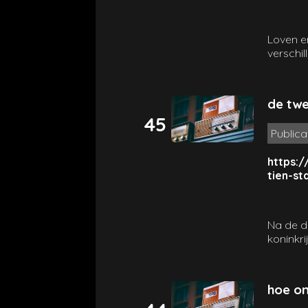
Loven e
verschil
nog het 
is veel
danken 
de twe
daardoor
45
wat plaa
Publica
is die a
anders?)
https:/
tien-s
Na de d
koninkri
zuideli
noordeli
stammenr
hoe on
balling
eindigd