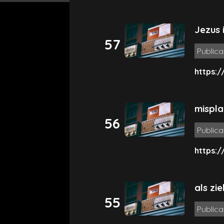
Jezus 
57
Publica
https:/
mispla
56
Publica
https:/
als zie
55
Publica