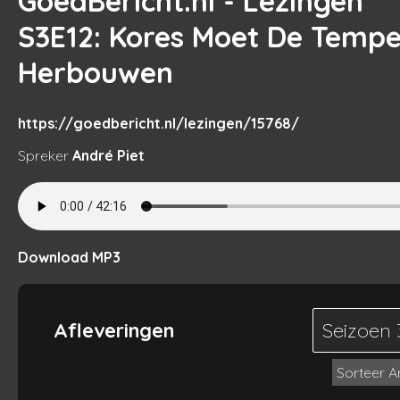
GoedBericht.nl - Lezingen
S3E12
: Kores Moet De Tempe
Herbouwen
https://goedbericht.nl/lezingen/15768/
Spreker
André Piet
Download MP3
Afleveringen
Seizoen
Sorteer 