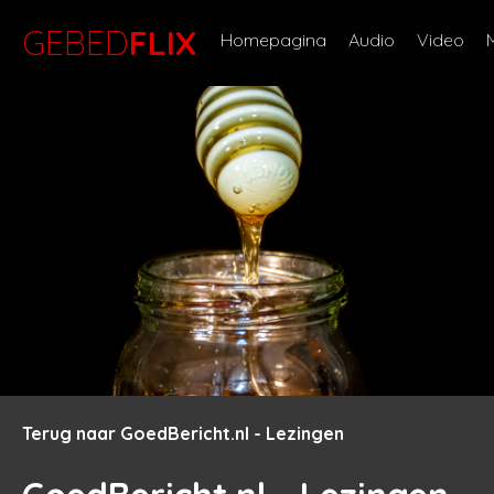
GEBED
FLIX
Homepagina
Audio
Video
Terug naar GoedBericht.nl - Lezingen