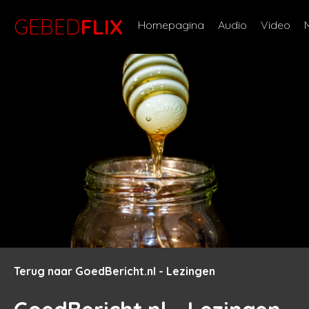
GEBED
FLIX
Homepagina
Audio
Video
Terug naar GoedBericht.nl - Lezingen