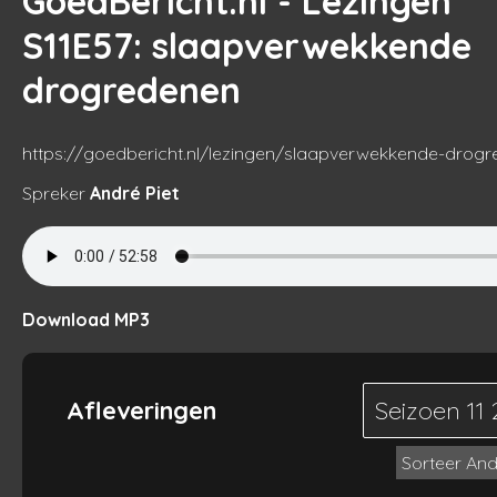
GoedBericht.nl - Lezingen
S11E57
: slaapverwekkende
drogredenen
https://goedbericht.nl/lezingen/slaapverwekkende-drog
Spreker
André Piet
Download MP3
Afleveringen
Seizoen 11
Sorteer An